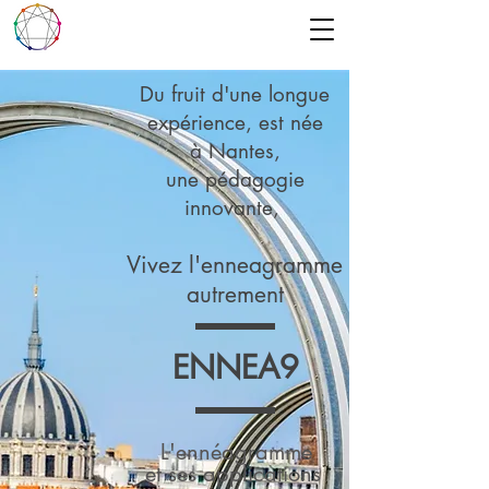
Du fruit d'une longue
expérience, est née
à Nantes,
une pédagogie
innovante,
Vivez l'enneagramme
autrement
ENNEA9
L'ennéagramme
et ses applications