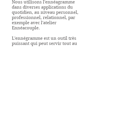
Nous utilisons l'ennéagramme
dans diverses applications du
quotidien, au niveau personnel,
professionnel, relationnel, par
exemple avec l'atelier
Ennéacouple.
L'ennégramme est un outil très
puissant qui peut servir tout au
long de la vie.
Nos formations >
Qu'est-ce l'Ennéagramme ?