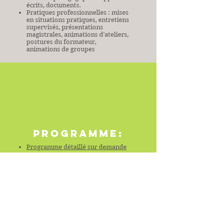
écrits, documents.
Pratiques professionnelles : mises
en situations pratiques, entretiens
supervisés, présentations
magistrales, animations d’ateliers,
postures du formateur,
animations de groupes
PROGRAMME:
Programme détaillé sur demande
Pré-requis :
Avoir finalisé la session 4 du
parcours Accompagnant+, c'est à
dire, avoir terminé ses vidéos et
son mémoire