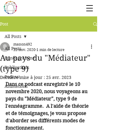
Post
All Posts
manon492
All Posts
22 nov. 2020
1 min de lecture
Au pays du "Médiateur"
Ennéagramme
(type 9)
Publications
Podcast
Dernière mise à jour :
25 avr. 2023
Dans ce podcast enregistré le 10 
Animations
novembre 2020, nous voyageons au 
pays du "Médiateur", type 9 de 
l'ennéagramme.  A l'aide de théorie 
et de témoignages, je vous propose 
d'aborder ses différents modes de 
fonctionnement.