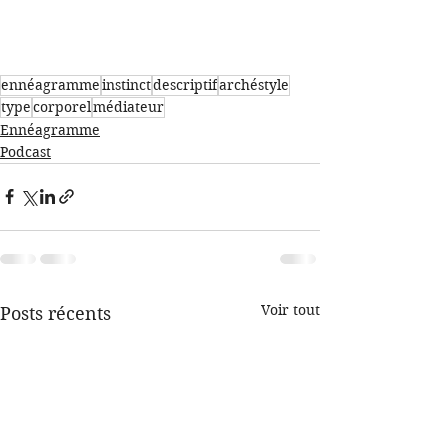
ennéagramme
instinct
descriptif
archéstyle
type
corporel
médiateur
Ennéagramme
Podcast
Voir tout
Posts récents