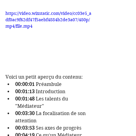
https://video.wixstatic.com/video/cc03e5_a
df0ac9f62df47f5aebf4884b2de3a07/480p/
mp4/file.mp4
Voici un petit aperçu du contenu:
00:00:01
 Préambule
00:01:13
 Introduction
00:01:48
 Les talents du 
"Médiateur"
00:03:30
 La focalisation de son 
attention
00:03:53
 Ses axes de progrès
00:04:19 
Ce qu'un Médiateur 