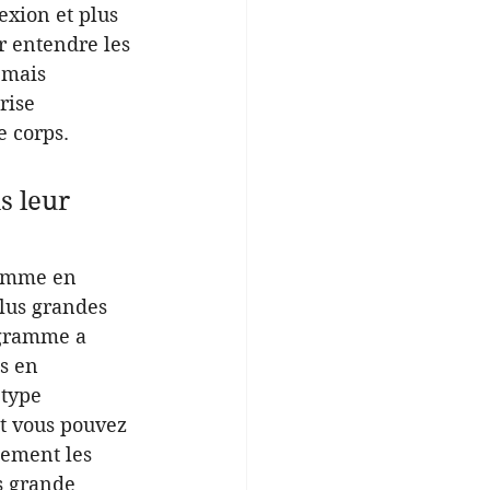
exion et plus 
r entendre les 
 mais 
rise 
e corps.
 leur 
ramme en 
plus grandes 
agramme a 
s en 
 type 
t vous pouvez 
lement les 
s grande 