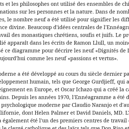
ts et les philosophes ont utilisé des ensembles de chi
mations sur les personnes et la nature. Dans de nom
es, le nombre neuf a été utilisé pour signifier les dif
ence divine. Beaucoup d'idées centrales de l'Ennéag
avail des monastiques chrétiens, soufis et juifs. Le p
 apparaît dans les écrits de Ramon Llull, un moine
isé ce diagramme pour décrire les neuf «Dignités de 
ujourd'hui comme les neuf «passions et vertus».
rne a été développé au cours du siècle dernier pa
loppement humain, tels que George Gurdjieff, qui a 
ignement en Europe, et Oscar Ichazo qui a créé la ca
ins. Depuis les années 1970, l'Ennéagramme a été 
sychologique moderne par Claudio Naranjo et d'au
ifornie, dont Helen Palmer et David Daniels, MD. L'
 également été l'un des premiers centres de travail 
e clergé catholique et des laïcs tels que Don Riso e