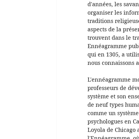
d'années, les savan
organiser les infor
traditions religieus
aspects de la prés
trouvent dans le tr
Ennéagramme publié
qui en 1305, a util
nous connaissons a
L'ennéagramme mode
professeurs de déve
système et son ense
de neuf types huma
comme un système p
psychologues en Cal
Loyola de Chicago a
l'Ennéagramme, où l