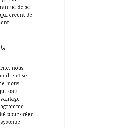
tinue de se 
qui créent de 
ment 
s 
rne, nous 
endre et se 
me, nous 
ui sont 
avantage 
néagramme 
ité pour créer 
 système 