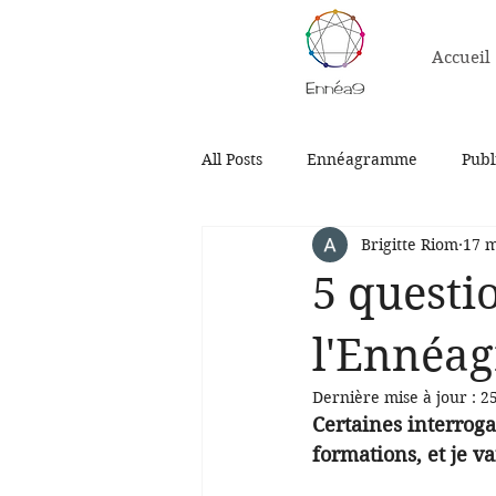
Accueil
All Posts
Ennéagramme
Publ
Brigitte Riom
17 m
5 questi
l'Ennéa
Dernière mise à jour :
25
Certaines interroga
formations, et je 