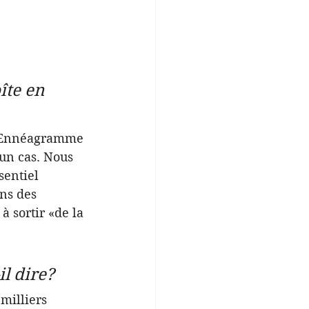
te en 
 l'Ennéagramme 
un cas. Nous 
entiel 
ns des 
 sortir «de la 
l dire?
milliers 