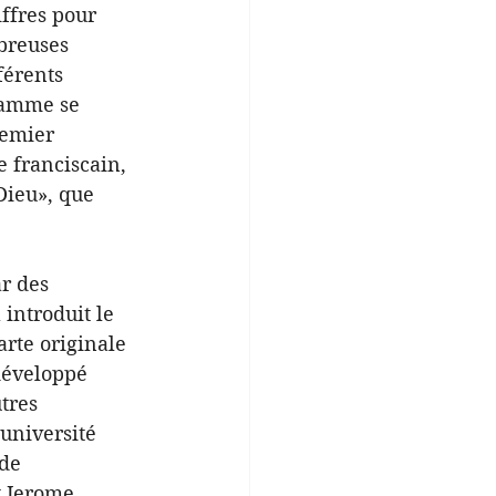
ffres pour 
breuses 
férents 
ramme se 
remier 
 franciscain, 
Dieu», que 
r des 
introduit le 
rte originale 
développé 
tres 
université 
de 
t Jerome 